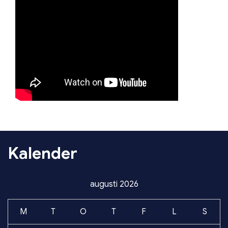
Kalender
augusti 2026
M
T
O
T
F
L
S