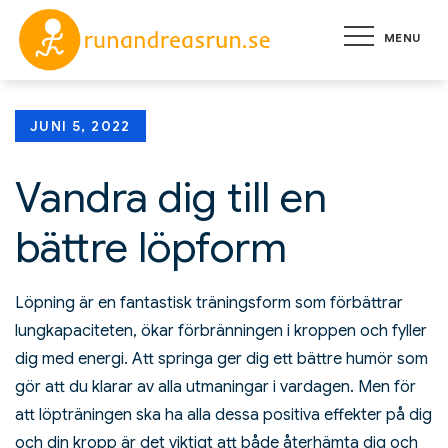
Skip
MENU
to
runandreas
Allt du behöver veta
content
för att komma igång
med löpning
Posted
JUNI 5, 2022
on
Vandra dig till en
bättre löpform
Löpning är en fantastisk träningsform som förbättrar
lungkapaciteten, ökar förbränningen i kroppen och fyller
dig med energi. Att springa ger dig ett bättre humör som
gör att du klarar av alla utmaningar i vardagen. Men för
att löpträningen ska ha alla dessa positiva effekter på dig
och din kropp är det viktigt att både återhämta dig och